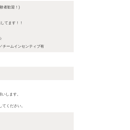
経験者歓迎！)
目指してます！！
☆
由／チームインセンティブ有
願いします。
してください。