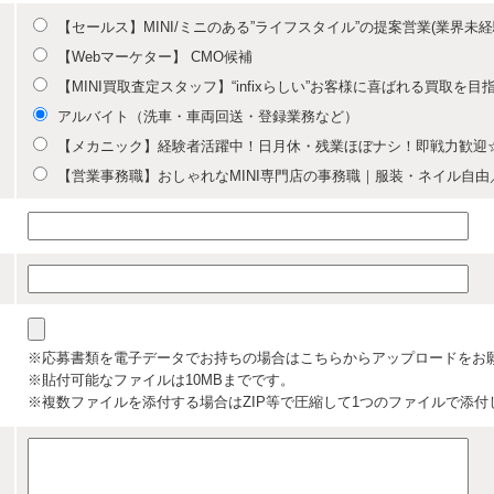
【セールス】MINI/ミニのある”ライフスタイル”の提案営業(業界未
【Webマーケター】 CMO候補
【MINI買取査定スタッフ】“infixらしい”お客様に喜ばれる買取を
アルバイト（洗車・車両回送・登録業務など）
【メカニック】経験者活躍中！日月休・残業ほぼナシ！即戦力歓迎
【営業事務職】おしゃれなMINI専門店の事務職｜服装・ネイル自
※応募書類を電子データでお持ちの場合はこちらからアップロードをお
※貼付可能なファイルは10MBまでです。
※複数ファイルを添付する場合はZIP等で圧縮して1つのファイルで添付